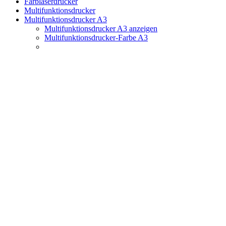
Farblaserdrucker
Multifunktionsdrucker
Multifunktionsdrucker A3
Multifunktionsdrucker A3 anzeigen
Multifunktionsdrucker-Farbe A3