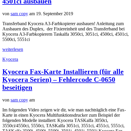
4501ci ausbauen
von
sam copy
am 19. September 2019
Transferband Kyocera A3-Farbkopierer ausbauen! Anleitung zum
Ausbauen des Duplex, der Fixiereinheit und des Transferband bei
Kyocera A3-Farbkopierern Taskalfa 3050ci, 3051ci, 4500ci, 4501ci,
5500ci, 5551ci
weiterlesen
Kyocera
Kyocera Fax-Karte Installieren (für alle
Kyocera Serien) – Fehlercode C-0650
beseitigen
von
sam copy
am
Im folgenden Video zeigen wir dir, wie man nachträglich eine Fax-
Karte in einen Kyocera Multifunktionsdrucker zum Beispiel der
folgenden Modelle installiert: Kyocera TASKalfa 3050ci,
3550ci/4550ci, 5550ci, TASKalfa 3051ci, 3551ci, 4551ci, 5551ci,
TASKalfa 3500i, 4500i, 5500i, 3501i, 4501i, 5501i Kyocera Fax-