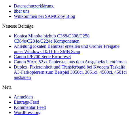
Datenschutzerklärung
über uns
Willkommen bei SAMCopy Blog
Neueste Beiträge
Konica Minolta bizhub C368/C308/C258
C364e/C284e/C224e Komponenten
Anleitung lokalen Benutzer erstellen und Ordner-Freigabe
unter Windows 10/11 für SMB Scan
Canon iPF700 Serie Error reset
Canon 50xx, 52xx Papierstau aus dem Ausgabefach entfernen
Duplex, Fixiereinheit und Transferband bei Kyocera Taskalfa
A3-Farkopierern zum Beispiel 3050ci, 3051ci, 4500ci, 4501ci
ausbauen
Meta
Anmelden
Eintrags-Feed
Kommentar-Feed
WordPress.org