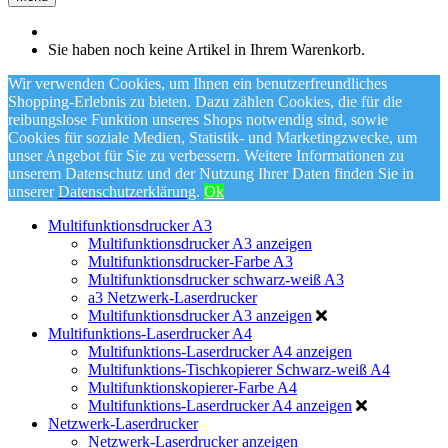
Sie haben noch keine Artikel in Ihrem Warenkorb.
Wir verwenden Cookies, um Ihnen ein benutzerfreundliches
Shopping-Erlebnis zu bieten. Dazu zählen Cookies, die für die
reibungslose Funktion unseres Shops notwendig sind, sowie
Cookies für soziale Medien, Statistik- und Marketingzwecke, um
unser Angebot für Sie zu verbessern. Weitere Informationen zu
unserem Datenschutz und der Nutzung Ihrer Daten finden Sie in
unserer
Datenschutzerklärung
.
Ok
Multifunktionsdrucker A3
Multifunktionsdrucker A3 anzeigen
Multifunktionsdrucker-Farbe A3
Multifunktionsdrucker schwarz-weiß A3
a3 Netzwerk-Laserdrucker
Multifunktionsdrucker A3 anzeigen
Multifunktions-Laserdrucker A4
Multifunktions-Laserdrucker A4 anzeigen
Multifunktions-Tischkopierer Schwarz-weiß A4
Multifunktionskopierer-Farbe A4
Multifunktions-Laserdrucker A4 anzeigen
Netzwerk-Laserdrucker
Netzwerk-Laserdrucker anzeigen